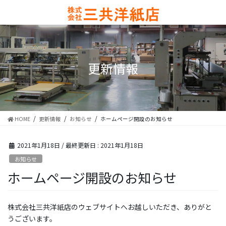
コ
ナ
ン
ビ
テ
ゲ
ン
ー
ツ
シ
に
ョ
更新情報
移
ン
動
に
移
動
HOME
更新情報
お知らせ
ホームページ開設のお知らせ
2021年1月18日
/ 最終更新日 :
2021年1月18日
お知らせ
ホームページ開設のお知らせ
株式会社三共洋紙店のウェブサイトへお越しいただき、ありがと
うございます。